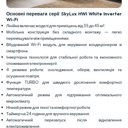
Основні переваги серії SkyLux HWI White Inverter
Wi-Fi
Лінійка включає моделі для приміщень від 35 до 45 м².
Мобільна конструкція без складного монтажу — легко
переміщувати між приміщеннями.
Вбудований Wi-Fi модуль для керування кондиціонером зі
смартфона.
Інверторна технологія для стабільної роботи та економного
споживання електроенергії.
4 режими роботи: охолодження, обігрів, вентиляція та
осушення повітря.
Функція TURBO для швидкого досягнення комфортної
температури.
Автоматичний режим для підтримання оптимального
мікроклімату.
Нічний режим для тихої та комфортної роботи.
Таймер на 24 години для зручного керування.
Автоматичний перезапуск після відновлення
електроживлення.