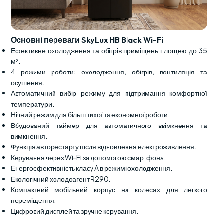
Основні переваги SkyLux HB Black Wi-Fi
Ефективне охолодження та обігрів приміщень площею до 35
м².
4 режими роботи: охолодження, обігрів, вентиляція та
осушення.
Автоматичний вибір режиму для підтримання комфортної
температури.
Нічний режим для більш тихої та економної роботи.
Вбудований таймер для автоматичного ввімкнення та
вимкнення.
Функція авторестарту після відновлення електроживлення.
Керування через Wi-Fi за допомогою смартфона.
Енергоефективність класу A в режимі охолодження.
Екологічний холодоагент R290.
Компактний мобільний корпус на колесах для легкого
переміщення.
Цифровий дисплей та зручне керування.