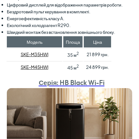
Цифровий дисплей для відображення параметрів роботи.
Бездротовий пульт керування в комплекті.
Енергоефективність класу A.
Екологічний холодоагент R290.
Швидкий монтаж без встановлення зовнішнього блоку.
Модель
Площа
Ціна
2
SKE-M35HWI
21 899 грн.
35 м
2
SKE-M45HWI
24 899 грн.
45 м
Серія:
HB Black Wi-Fi