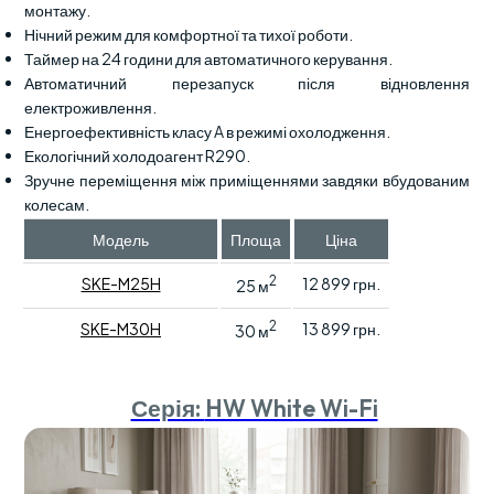
монтажу.
Нічний режим для комфортної та тихої роботи.
Таймер на 24 години для автоматичного керування.
Автоматичний перезапуск після відновлення
електроживлення.
Енергоефективність класу A в режимі охолодження.
Екологічний холодоагент R290.
Зручне переміщення між приміщеннями завдяки вбудованим
колесам.
Модель
Площа
Ціна
2
SKE-M25H
12 899 грн.
25 м
2
SKE-M30H
13 899 грн.
30 м
Серія:
HW White Wi-Fi