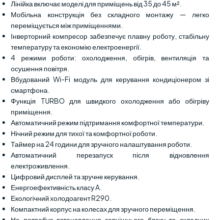
Лінійка включає моделі для приміщень від 35 до 45 м².
Мобільна конструкція без складного монтажу — легко
переміщується між приміщеннями.
Інверторний компресор забезпечує плавну роботу, стабільну
температуру та економію електроенергії.
4 режими роботи: охолодження, обігрів, вентиляція та
осушення повітря.
Вбудований Wi-Fi модуль для керування кондиціонером зі
смартфона.
Функція TURBO для швидкого охолодження або обігріву
приміщення.
Автоматичний режим підтримання комфортної температури.
Нічний режим для тихої та комфортної роботи.
Таймер на 24 години для зручного налаштування роботи.
Автоматичний перезапуск після відновлення
електроживлення.
Цифровий дисплей та зручне керування.
Енергоефективність класу A.
Екологічний холодоагент R290.
Компактний корпус на колесах для зручного переміщення.
Не потребує встановлення зовнішнього блоку та складних