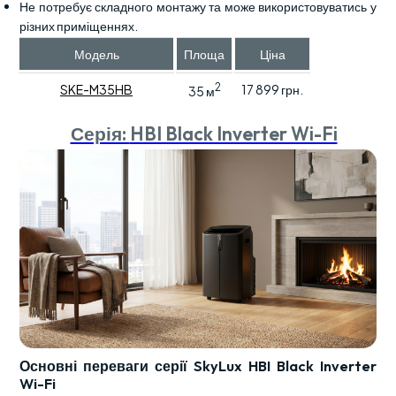
Не потребує складного монтажу та може використовуватись у
різних приміщеннях.
Модель
Площа
Ціна
2
SKE-M35HB
17 899 грн.
35 м
Серія:
HBI Black Inverter Wi-Fi
Основні переваги серії SkyLux HBI Black Inverter
Wi-Fi