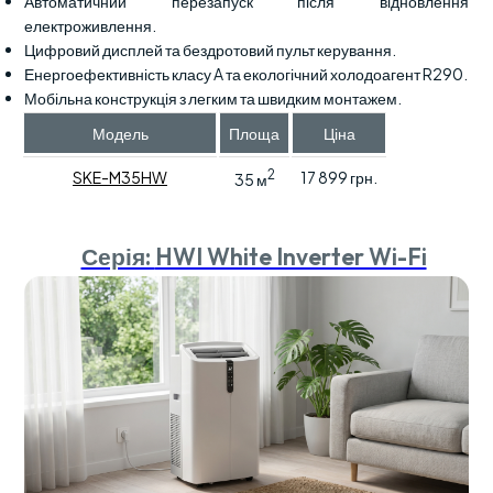
Автоматичний перезапуск після відновлення
електроживлення.
Цифровий дисплей та бездротовий пульт керування.
Енергоефективність класу A та екологічний холодоагент R290.
Мобільна конструкція з легким та швидким монтажем.
Модель
Площа
Ціна
2
SKE-M35HW
17 899 грн.
35 м
Серія:
HWI White Inverter Wi-Fi