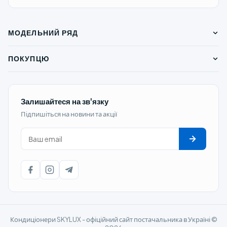
МОДЕЛЬНИЙ РЯД
ПОБУТОВІ КОНДИЦІОНЕРИ ON/OFF
ПОКУПЦЮ
ПОБУТОВІ КОНДИЦІОНЕРИ INVERTER
КАСЕТНІ КОНДИЦІОНЕРИ INVERTER
ПРО БРЕНД
ПІДЛОГОВО-СТЕЛЬОВІ INVERTER
ПРОДУКЦІЯ
МОБІЛЬНІ КОНДИЦІОНЕРИ
Залишайтеся на зв'язку
ДОКУМЕНТAЦІЯ
МУЛЬТИ-СПЛІТ СИСТЕМИ
СПОЖИВАЧЕВІ
Підпишіться на новини та акції
КОНТАКТИ
Кондиціонери SKYLUX - офіційний сайт постачальника в Україні ©