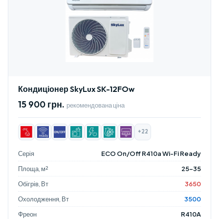
Кондиціонер SkyLux SK-12FOw
15 900 грн.
рекомендована ціна
+22
Серія
ECO On/Off R410a Wi-Fi Ready
Площа, м²
25-35
Обігрів, Вт
3650
Охолодження, Вт
3500
Фреон
R410A