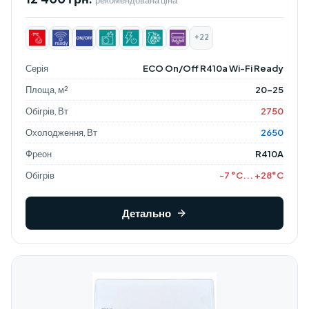
+22
Серія
ECO On/Off R410a Wi-Fi Ready
Площа, м²
20-25
Обігрів, Вт
2750
Охолодження, Вт
2650
Фреон
R410A
Обігрів
-7 °C... +28°C
Детально