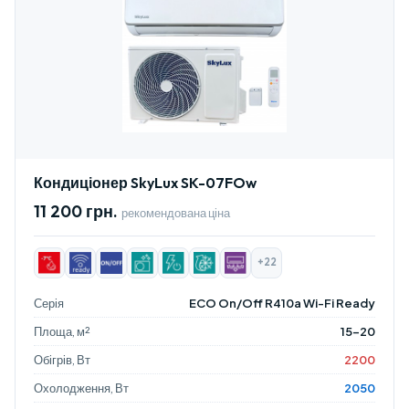
Кондиціонер SkyLux SK-07FOw
11 200 грн.
рекомендована ціна
+22
Серія
ECO On/Off R410a Wi-Fi Ready
Площа, м²
15-20
Обігрів, Вт
2200
Охолодження, Вт
2050