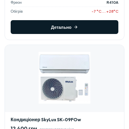
Фреон
R410A
Обігрів
-7 °C... +28°C
Детально
Кондиціонер SkyLux SK-09FOw
12 400 грн.
рекомендована ціна