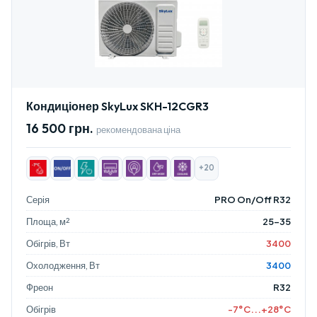
Кондиціонер SkyLux SKH-12CGR3
16 500 грн.
рекомендована ціна
+20
Серія
PRO On/Off R32
Площа, м²
25-35
Обігрів, Вт
3400
Охолодження, Вт
3400
Фреон
R32
Обігрів
-7°C...+28°C