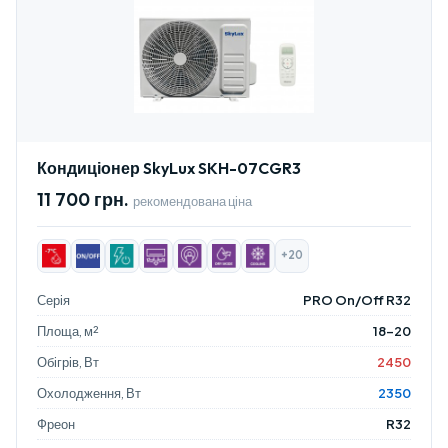
Кондиціонер SkyLux SKH-07CGR3
11 700 грн.
рекомендована ціна
+20
Серія
PRO On/Off R32
Площа, м²
18-20
Обігрів, Вт
2450
Охолодження, Вт
2350
Фреон
R32