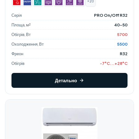
+20
Серія
PRO On/Off R32
Площа, м²
40-50
Обігрів, Вт
5700
Охолодження, Вт
5500
Фреон
R32
Обігрів
-7°C...+28°C
Детально