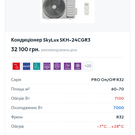
Кондиціонер SkyLux SKH-24CGR3
32 100 грн.
рекомендована ціна
+20
Серія
PRO On/Off R32
Площа, м²
60-70
Обігрів, Вт
7100
Охолодження, Вт
7000
Фреон
R32
Обігрів
-7°C...+28°C