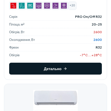
+20
Серія
PRO On/Off R32
Площа, м²
20-25
Обігрів, Вт
2600
Охолодження, Вт
2600
Фреон
R32
Обігрів
-7°C...+28°C
Детально