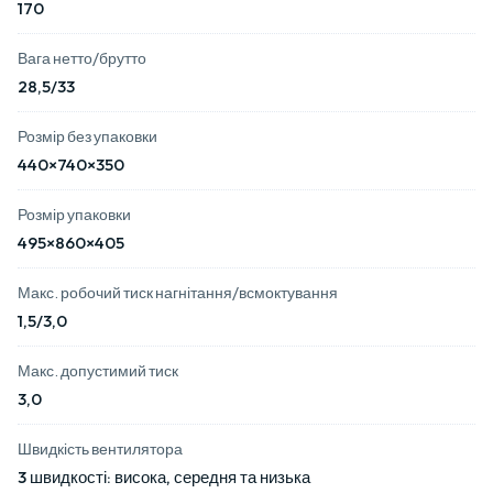
170
Вага нетто/брутто
28,5/33
Розмір без упаковки
440×740×350
Розмір упаковки
495×860×405
Макс. робочий тиск нагнітання/всмоктування
1,5/3,0
Макс. допустимий тиск
3,0
Швидкість вентилятора
3 швидкості: висока, середня та низька