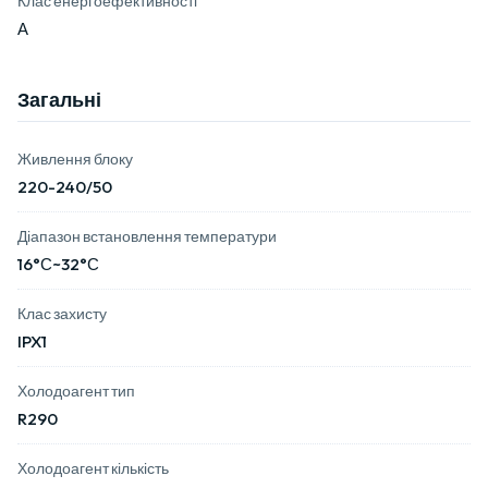
А
Загальні
Живлення блоку
220-240/50
Діапазон встановлення температури
16°С~32°С
Клас захисту
IPX1
Холодоагент тип
R290
Холодоагент кількість