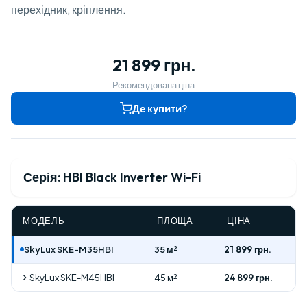
перехідник, кріплення.
21 899 грн.
Рекомендована ціна
Де купити?
Серія: HBI Black Inverter Wi-Fi
МОДЕЛЬ
ПЛОЩА
ЦІНА
SkyLux SKE-M35HBI
35 м²
21 899 грн.
SkyLux SKE-M45HBI
45 м²
24 899 грн.