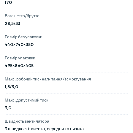
170
Вага нетто/брутто
28,5/33
Розмір без упаковки
440×740×350
Розмір упаковки
495×860×405
Макс. робочий тиск нагнітання/всмоктування
1,5/3,0
Макс. допустимий тиск
3,0
Швидкість вентилятора
3 швидкості: висока, середня та низька