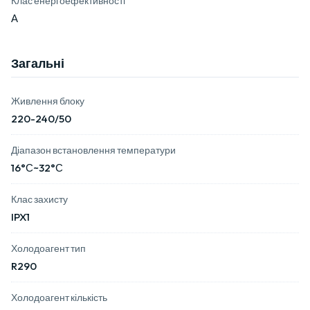
А
Загальні
Живлення блоку
220-240/50
Діапазон встановлення температури
16°С~32°С
Клас захисту
IPX1
Холодоагент тип
R290
Холодоагент кількість