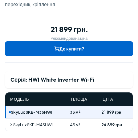
перехідник, кріплення.
21 899 грн.
Рекомендована ціна
Де купити?
Серія: HWI White Inverter Wi-Fi
МОДЕЛЬ
ПЛОЩА
ЦІНА
SkyLux SKE-M35HWI
35 м²
21 899 грн.
SkyLux SKE-M45HWI
45 м²
24 899 грн.