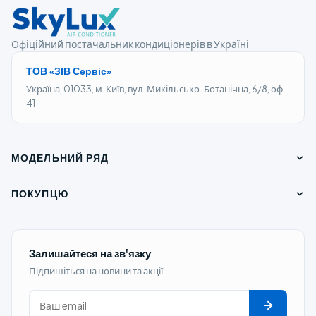
Офіційний постачальник кондиціонерів в Україні
ТОВ «ЗІВ Сервіс»
Україна, 01033, м. Київ, вул. Микільсько-Ботанічна, 6/8, оф.
41
МОДЕЛЬНИЙ РЯД
ПОБУТОВІ КОНДИЦІОНЕРИ ON/OFF
ПОКУПЦЮ
ПОБУТОВІ КОНДИЦІОНЕРИ INVERTER
КАСЕТНІ КОНДИЦІОНЕРИ INVERTER
ПРО БРЕНД
ПІДЛОГОВО-СТЕЛЬОВІ INVERTER
ПРОДУКЦІЯ
МОБІЛЬНІ КОНДИЦІОНЕРИ
Залишайтеся на зв'язку
ДОКУМЕНТAЦІЯ
МУЛЬТИ-СПЛІТ СИСТЕМИ
СПОЖИВАЧЕВІ
Підпишіться на новини та акції
КОНТАКТИ