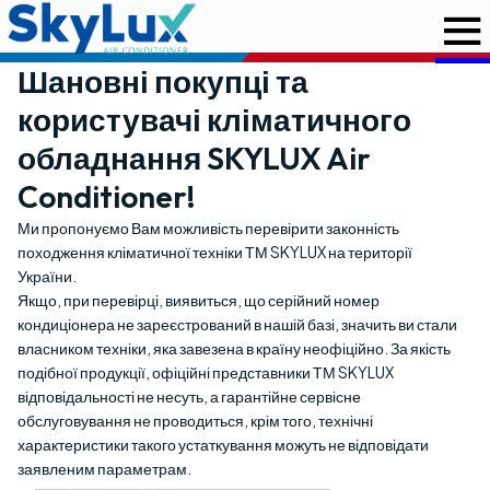
Шановні покупці та
користувачі кліматичного
обладнання SKYLUX Air
Conditioner!
Ми пропонуємо Вам можливість перевірити законність
походження кліматичної техніки ТМ SKYLUX на території
України.
Якщо, при перевірці, виявиться, що серійний номер
кондиціонера не зареєстрований в нашій базі, значить ви стали
власником техніки, яка завезена в країну неофіційно. За якість
подібної продукції, офіційні представники ТМ SKYLUX
відповідальності не несуть, а гарантійне сервісне
обслуговування не проводиться, крім того, технічні
характеристики такого устаткування можуть не відповідати
заявленим параметрам.